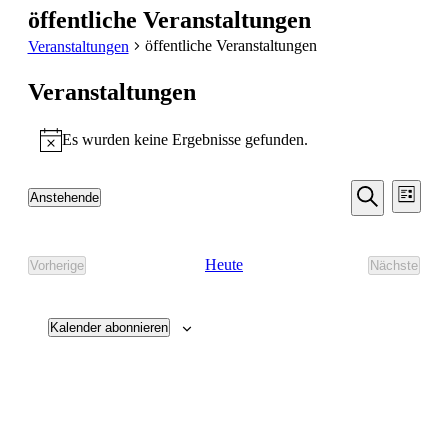
öffentliche Veranstaltungen
öffentliche Veranstaltungen
Veranstaltungen
Veranstaltungen
Es wurden keine Ergebnisse gefunden.
Hinweis
Veransta
Vera
Anstehende
Liste
Ansic
Suche
Datum
Suche
Navi
wählen.
und
Heute
Vorherige
Nächste
Ansichten
Veranstaltungen
Veransta
Navigati
Kalender abonnieren